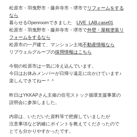
松原市・羽曳野市・藤井寺市・堺市で
リフォームをする
なら
暮らせるOpenroomできました
LIVE_LAB.case01
松原市・羽曳野市・藤井寺市・堺市で
外壁・屋根塗装リ
フォームをするなら
松原市の一戸建て、マンション土地
不動産情報なら
リブウェルグループの
採用情報はこちら
今朝の松原市は一気に冷え込んでいます。
今日はお休みメンバーが日帰り遠足に出かけています♪
楽しんできてねー＾＾
昨日はYKKAPさん主催の住宅ストック循環支援事業の
説明会に参加しました。
内容は、いただいた資料等で把握していましたが
注意事項など的確にポイントを教えてくださったので
とても分かりやすかったです。