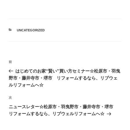
カ
UNCATEGORIZED
テ
ゴ
リ
ー
投
前
前
稿
の
はじめてのお家“賢い”買い方セミナー☆松原市・羽曳
ナ
投
野市・藤井寺市・堺市 リフォームするなら、リブウェ
ビ
稿
ルリフォームへ☆
ゲ
次
次
ー
の
シ
ニュースレター☆松原市・羽曳野市・藤井寺市・堺市
投
リフォームするなら、リブウェルリフォームへ☆
ョ
稿
ン