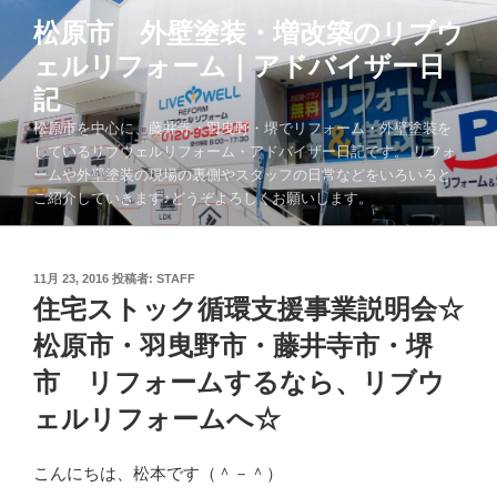
コ
松原市 外壁塗装・増改築のリブウ
ン
ェルリフォーム｜アドバイザー日
テ
ン
記
ツ
松原市を中心に、藤井寺・羽曳野・堺でリフォーム・外壁塗装を
へ
しているリブウェルリフォーム・アドバイザー日記です。 リフォ
ス
ームや外壁塗装の現場の裏側やスタッフの日常などをいろいろと
キ
ご紹介していきます♪どうぞよろしくお願いします。
ッ
プ
投
11月 23, 2016
投稿者:
STAFF
稿
住宅ストック循環支援事業説明会☆
日:
松原市・羽曳野市・藤井寺市・堺
市 リフォームするなら、リブウ
ェルリフォームへ☆
こんにちは、松本です（＾－＾）