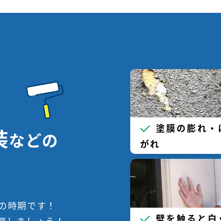
塗膜の膨れ・
装
などの
がれ
の時期です！
壁を触ると白
戻しましょう！