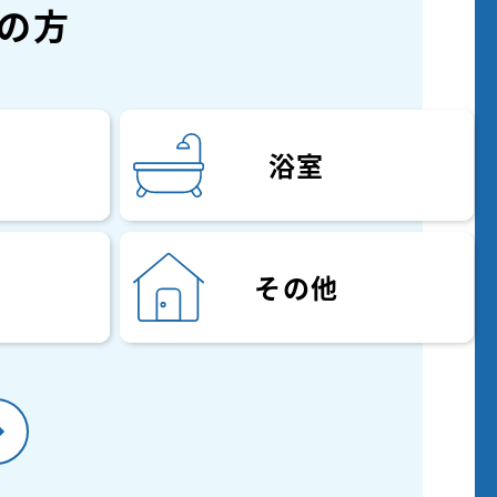
の方
浴室
その他