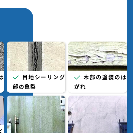
は
目地シーリング
木部の塗装のは
部の亀裂
がれ
く